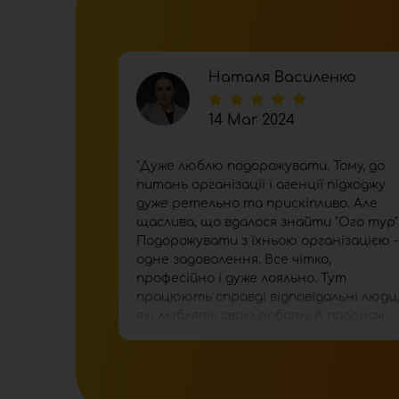
Наталя Василенко
14 Mar 2024
"Дуже люблю подорожувати. Тому, до
питань організації і агенції підходжу
дуже ретельно та прискіпливо. Але
щаслива, що вдалося знайти "Ого тур"
Подорожувати з їхньою організацією -
одне задоволення. Все чітко,
професійно і дуже лояльно. Тут
працюють справді відповідальні люди,
які люблять свою роботу. А подорож
нашої компанії відбулася на всі 1000%.
Дякуємо. Ви - кращі!"