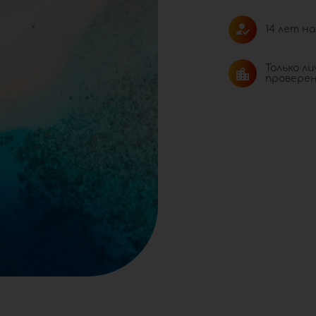
14 лет на
Только ли
проверен