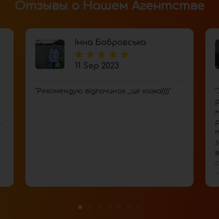
Отзывы о Нашем Агентстве
Інна Бобровська
11 Sep 2023
"Рекомендую відпочинок _це казка))))"
"
р
.
р
п
в
м