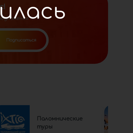
с!
редложения
Паломнические
туры