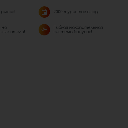
 рынке!
2000 туристов в год!
чно
Гибкая накопительная
ные отели!
система бонусов!