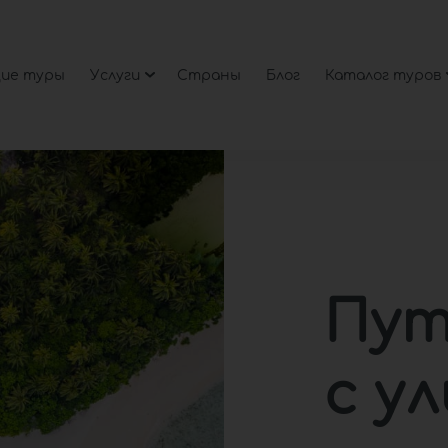
ие туры
Услуги
Страны
Блог
Каталог туров
Пут
с у