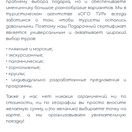
проблему выбора подарка, но и обеспечиваете
имениннику большое разнообразие вариантов. Мы в
туристическом агентстве «ОГО ТУР» всегда
заботимся о том, чтобы туристы остались
довольными. Поэтому наш Подарочный сертификат
является универсальным и охватывает широкий
выбор туров:
• пляжные и морские;
• экскурсионные;
• паломнические;
• горнолыжные;
• круизы;
• индивидуально разработанные предложения и
программы.
Также у нас нет никаких ограничений ни по
стоимости, ни по географии: вы просто вносите
желаемую сумму, и (по желанию) выбираете точку на
карте, а мы организовываем увлекательную
поездку!