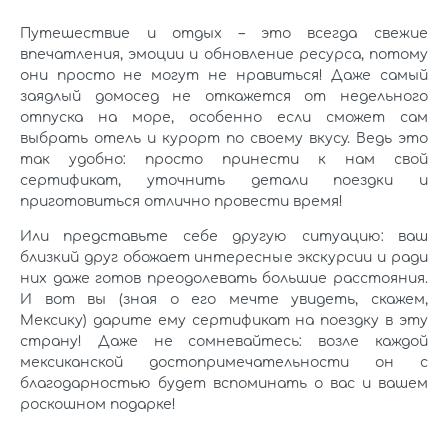
Путешествие и отдых – это всегда свежие
впечатления, эмоции и обновление ресурса, потому
они просто не могут не нравиться! Даже самый
заядлый домосед не откажется от недельного
отпуска на море, особенно если сможет сам
выбрать отель и курорт по своему вкусу. Ведь это
так удобно: просто принести к нам свой
сертификат, уточнить детали поездки и
приготовиться отлично провести время!
Или представьте себе другую ситуацию: ваш
близкий друг обожает интересные экскурсии и ради
них даже готов преодолевать большие расстояния.
И вот вы (зная о его мечте увидеть, скажем,
Мексику) дарите ему сертификат на поездку в эту
страну! Даже не сомневайтесь: возле каждой
мексиканской достопримечательности он с
благодарностью будет вспоминать о вас и вашем
роскошном подарке!