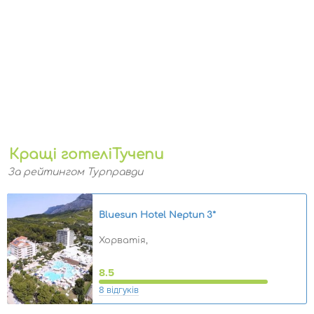
Кращі готеліТучепи
За рейтингом Турправди
Bluesun Hotel Neptun
3*
Хорватія,
8.5
8 відгуків