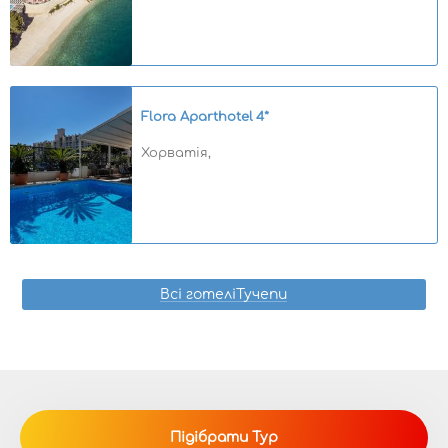
Flora Aparthotel
4*
Хорватія,
Всі готеліТучепи
Підібрати Тур