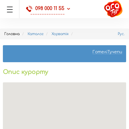
098 000 11 55
Головна
Каталог
Хорватія
Рус.
ГотеліТучепи
Опис курорту